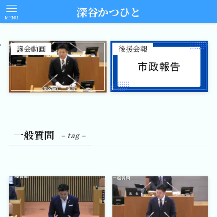
深谷かつひと
MENU
議会動画
後援会報
一般質問
– tag –