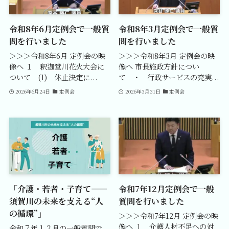
令和8年6月定例会で一般質
令和8年3月定例会で一般質
問を行いました
問を行いました
＞＞＞令和8年6月 定例会の映
＞＞＞令和8年3月 定例会の映
像へ １ 釈迦堂川花火大会に
像へ 市長施政方針につい
ついて (1) 休止決定に...
て ・ 行政サービスの充実...
2026年6月24日
定例会
2026年3月31日
定例会
「介護・若者・子育て——
令和7年12月定例会で一般
須賀川の未来を支える“人
質問を行いました
の循環”」
＞＞＞令和7年12月 定例会の映
像へ １ 介護人材不足への対
令和７年１２月の一般質問で